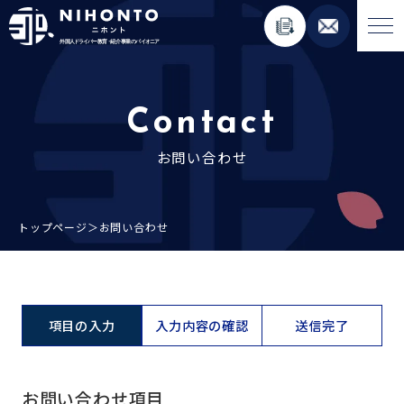
About Nihonto
Contact
お問い合わせ
Service
人材紹介事業
トップページ
＞
お問い合わせ
外国人材コンサルティング事業
ペーパードライバー講習事業
外国免許切り替え講習事業
在日外国人向けメディア運用事業
項目の入力
入力内容の確認
送信完了
Topics
お問い合わせ項目