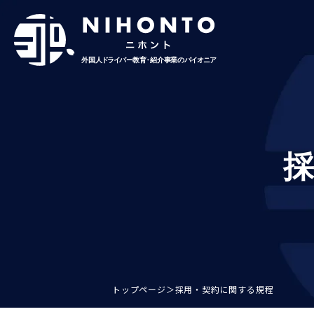
About Nihonto
Service
人材紹介事業
外国人材コンサルティング事業
ペーパードライバー講習事業
外国免許切り替え講習事業
在日外国人向けメディア運用事業
Topics
トップページ
＞
採用・契約に関する規程