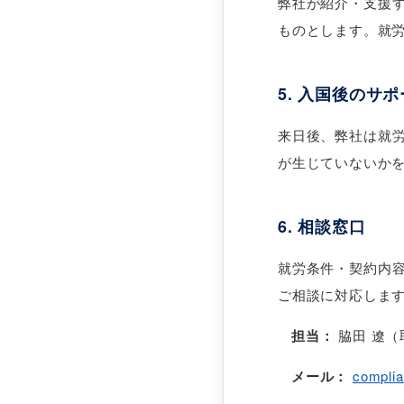
弊社が紹介・支援
ものとします。就
5. 入国後のサ
来日後、弊社は就
が生じていないか
6. 相談窓口
就労条件・契約内
ご相談に対応しま
担当：
脇田 遼（
メール：
complia