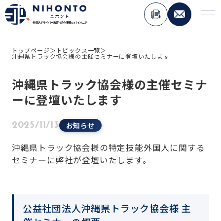
トップページ
＞
トピックス一覧
＞
沖縄県トラック協会様の主催セミナーに登壇いたします
About Nihonto
沖縄県トラック協会様の主催セミナ
Service
ーに登壇いたします
人材紹介事業
お知らせ
2025/11/13
外国人材コンサルティング事業
ペーパードライバー講習事業
沖縄県トラック協会様の特定技能外国人に関する
セミナーに弊社が登壇いたします。
外国免許切り替え講習事業
在日外国人向けメディア運用事業
Topics
公益社団法人沖縄県トラック協会様 主