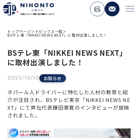
トップページ
＞
トピックス一覧
＞
BSテレ東「NIKKEI NEWS NEXT」に取材出演しました！
About Nihonto
BSテレ東「NIKKEI NEWS NEXT」
Service
に取材出演しました！
人材紹介事業
お知らせ
2025/10/10
外国人材コンサルティング事業
ペーパードライバー講習事業
ネパール人ドライバーに特化した人材の教育と紹
介が注目され、BSテレビ東京「NIKKEI NEWS NE
外国免許切り替え講習事業
XT」にて弊社代表鎌田章寛のインタビューが放映
在日外国人向けメディア運用事業
されました。
Topics