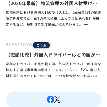
【2026年最新】物流倉庫の外国人材受け入
れまとめ｜育成就労・特定技能の制度概要・
物流倉庫における外国人材の受け入れは、2026年1月の閣議
受入要件・倉庫→ドライバー活用法
決定を皮切りに、6月の告示公布によって具体的な要件が確
定するなど、短期間で制度整備が進んでいます。 一…
コラム
2026/07/08
【徹底比較】外国人ドライバーはどの国から
採用すべき？ネパール・ベトナム・インドネ
深刻なドライバー不足が続く中、外国人ドライバーの採用を
シア・ミャンマーの４カ国
検討する運送事業者は増えています。一方で、「どの国の人
材を選ぶべきか」については、十分な比較がなされないま…