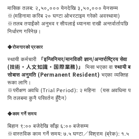
मासिक तलब: २,५०,००० येनदेखि ३,५०,००० येनसम्म
※(महिनामा करिब २० घण्टा ओभरटाइम गरेको अवस्थामा)
※तलब तपाईंको अनुभव र सीपलाई ध्यानमा राखी अन्तर्वार्तापछि
निर्धारण गरिनेछ।
◆रोजगारको प्रकार
स्थायी कर्मचारी
「इन्जिनियर/मानविकी ज्ञान/अन्तर्राष्ट्रिय सेवा
(技術・人文知識・国際業務)」
भिसा भएका वा
स्थायी ब
सोबास अनुमति (Permanent Resident)
भएका व्यक्तिह
रूका लागि।
※परीक्षण अवधि (Trial Period): २ महिना （यस अवधिमा प
नि तलबमा कुनै परिवर्तन हुँदैन）
◆काम गर्ने समय
बिहान ९:०० बजेदेखि साँझ ६:०० बजेसम्म
※वास्तविक काम गर्ने समय: ७.५ घण्टा／विश्राम (ब्रेक): १.५