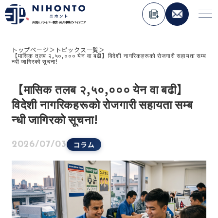
トップページ
＞
トピックス一覧
＞
【मासिक तलब २,५०,००० येन वा बढी】विदेशी नागरिकहरूको रोजगारी सहायता सम्ब
About Nihonto
न्धी जागिरको सूचना!
【मासिक तलब २,५०,००० येन वा बढी】
Service
विदेशी नागरिकहरूको रोजगारी सहायता सम्ब
人材紹介事業
न्धी जागिरको सूचना!
外国人材コンサルティング事業
ペーパードライバー講習事業
コラム
2026/07/03
外国免許切り替え講習事業
在日外国人向けメディア運用事業
Topics