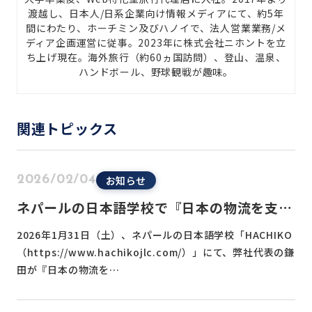
渡越し、日本人/日系企業向け情報メディアにて、約5年
間にわたり、ホーチミン及びハノイで、法人営業業務/メ
ディア企画運営に従事。2023年に株式会社ニホントを立
ち上げ現在。海外旅行（約60ヵ国訪問）、登山、温泉、
ハンドボール、野球観戦が趣味。
関連トピックス
お知らせ
2026/02/04
ネパールの日本語学校で『日本の物流を支え
るトラックドライバーの魅力』をテーマに説
2026年1月31日（土）、ネパールの日本語学校「HACHIKO
明会を行いました
（https://www.hachikojlc.com/）」にて、弊社代表の鎌
田が『日本の物流を…