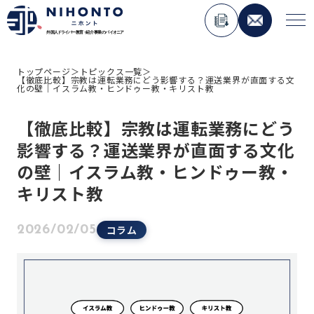
トップページ
＞
トピックス一覧
＞
【徹底比較】宗教は運転業務にどう影響する？運送業界が直面する文
About Nihonto
化の壁｜イスラム教・ヒンドゥー教・キリスト教
【徹底比較】宗教は運転業務にどう
Service
影響する？運送業界が直面する文化
人材紹介事業
の壁｜イスラム教・ヒンドゥー教・
外国人材コンサルティング事業
キリスト教
ペーパードライバー講習事業
外国免許切り替え講習事業
コラム
2026/02/05
在日外国人向けメディア運用事業
Topics