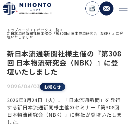
トップページ
＞
トピックス一覧
＞
新日本流通新聞社様主催の『第308回 日本物流研究会（NBK）』に登
About Nihonto
壇いたしました
新日本流通新聞社様主催の『第308
Service
回 日本物流研究会（NBK）』に登
人材紹介事業
壇いたしました
外国人材コンサルティング事業
ペーパードライバー講習事業
お知らせ
2026/04/03
外国免許切り替え講習事業
2026年3月24日（火）、「日本流通新聞」を発行
在日外国人向けメディア運用事業
する新日本流通新聞様主催のセミナー「第308回
日本物流研究会（NBK）」に弊社が登壇いたしま
Topics
した。