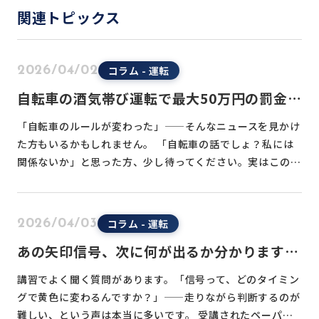
関連トピックス
コラム - 運転
2026/04/02
自転車の酒気帯び運転で最大50万円の罰金。
厳罰化された自転車ルールをドライバー目線
「自転車のルールが変わった」——そんなニュースを見かけ
で解説
た方もいるかもしれません。 「自転車の話でしょ？私には
関係ないか」と思った方、少し待ってください。実はこの…
コラム - 運転
2026/04/03
あの矢印信号、次に何が出るか分かります
か？信号機の変わり方と仕組み
講習でよく聞く質問があります。「信号って、どのタイミン
グで黄色に変わるんですか？」——走りながら判断するのが
難しい、という声は本当に多いです。 受講されたペーパ…