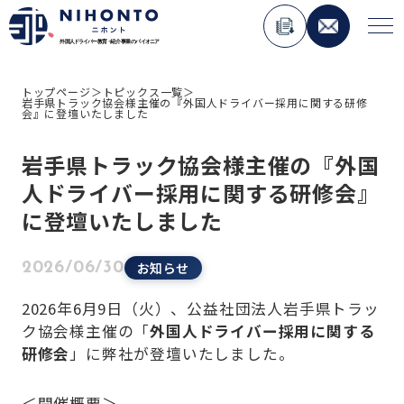
トップページ
＞
トピックス一覧
＞
岩手県トラック協会様主催の『外国人ドライバー採用に関する研修
About Nihonto
会』に登壇いたしました
岩手県トラック協会様主催の『外国
Service
人ドライバー採用に関する研修会』
人材紹介事業
に登壇いたしました
外国人材コンサルティング事業
ペーパードライバー講習事業
お知らせ
2026/06/30
外国免許切り替え講習事業
2026年6月9日（火）、公益社団法人岩手県トラッ
在日外国人向けメディア運用事業
ク協会様主催の「
外国人ドライバー採用に関する
研修会
」に弊社が登壇いたしました。
Topics
＜開催概要＞