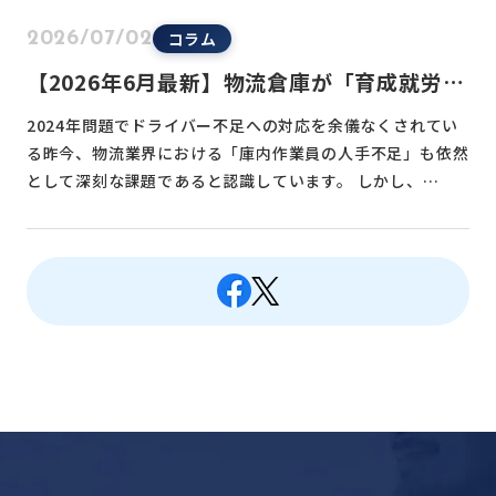
コラム
2026/07/02
【2026年6月最新】物流倉庫が「育成就労」
「特定技能」の対象へ！受入要件と「今すぐ
2024年問題でドライバー不足への対応を余儀なくされてい
始める」先行雇用戦略
る昨今、物流業界における「庫内作業員の人手不足」も依然
として深刻な課題であると認識しています。 しかし、…