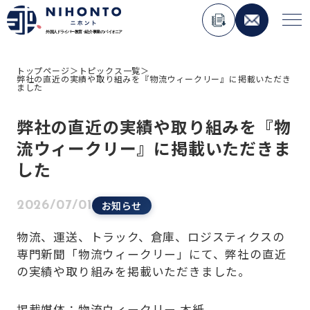
トップページ
＞
トピックス一覧
＞
弊社の直近の実績や取り組みを『物流ウィークリー』に掲載いただき
About Nihonto
ました
弊社の直近の実績や取り組みを『物
Service
流ウィークリー』に掲載いただきま
人材紹介事業
した
外国人材コンサルティング事業
ペーパードライバー講習事業
お知らせ
2026/07/01
外国免許切り替え講習事業
物流、運送、トラック、倉庫、ロジスティクスの
在日外国人向けメディア運用事業
専門新聞「物流ウィークリー」にて、弊社の直近
の実績や取り組みを掲載いただきました。
Topics
掲載媒体：物流ウィークリー 本紙