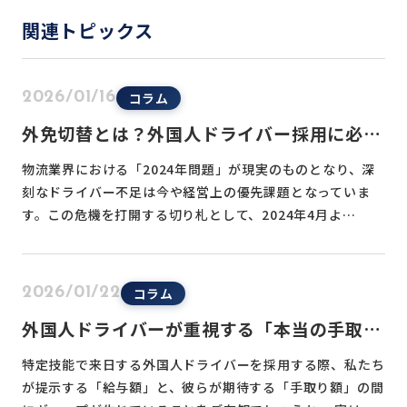
関連トピックス
コラム
2026/01/16
外免切替とは？外国人ドライバー採用に必須
の免許取得ルートと2026年最新試験を解説
物流業界における「2024年問題」が現実のものとなり、深
刻なドライバー不足は今や経営上の優先課題となっていま
す。この危機を打開する切り札として、2024年4月よ…
コラム
2026/01/22
外国人ドライバーが重視する「本当の手取
り」とは？生活コストを考慮した給与提示と
特定技能で来日する外国人ドライバーを採用する際、私たち
家賃補助の目安
が提示する「給与額」と、彼らが期待する「手取り額」の間