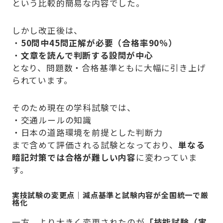
という比較的簡易な内容でした。
しかし改正後は、
・
50問中45問正解が必要（合格率90％）
・
文章を読んで判断する設問が中心
となり、問題数・合格基準ともに大幅に引き上げ
られています。
そのため現在の学科試験では、
・交通ルールの知識
・日本の道路環境を前提とした判断力
まで含めて評価される試験となっており、
単なる
暗記対策では合格が難しい内容
に変わっていま
す。
実技試験の変更点｜減点基準と試験内容が全国統一で厳
格化
一方、より大きく変更されたのが
「技能試験（実