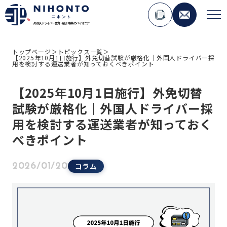
トップページ
＞
トピックス一覧
＞
【2025年10月1日施行】外免切替試験が厳格化｜外国人ドライバー採
About Nihonto
用を検討する運送業者が知っておくべきポイント
【2025年10月1日施行】外免切替
Service
試験が厳格化｜外国人ドライバー採
人材紹介事業
用を検討する運送業者が知っておく
外国人材コンサルティング事業
べきポイント
ペーパードライバー講習事業
外国免許切り替え講習事業
コラム
2026/01/20
在日外国人向けメディア運用事業
Topics