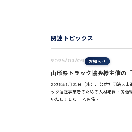
関連トピックス
お知らせ
2026/02/09
山形県トラック協会様主催の
めの人材確保・労働環境改善
2026年1月21日（水）、公益社団法人
した
ック運送事業者のための人材確保・労働
いたしました。 ＜開催…