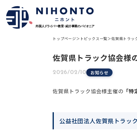
About Nihonto
トップページ
＞
トピックス一覧
＞
佐賀県トラッ
佐賀県トラック協会様
Service
人材紹介事業
お知らせ
2026/02/10
外国人材コンサルティング事業
ペーパードライバー講習事業
佐賀県トラック協会様主催の
「
特
外国免許切り替え講習事業
在日外国人向けメディア運用事業
公益社団法人佐賀県トラック
Topics