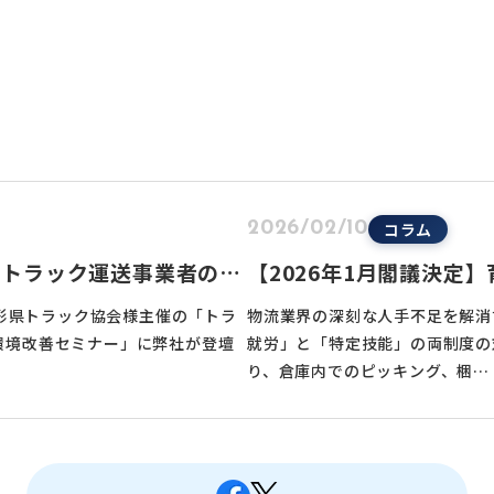
コラム
2026/02/10
『トラック運送事業者のた
【2026年1月閣議決定
セミナー』に登壇いたしま
庫」が追加！外国人雇用
山形県トラック協会様主催の「トラ
物流業界の深刻な人手不足を解消
環境改善セミナー」に弊社が登壇
就労」と「特定技能」の両制度の
り、倉庫内でのピッキング、梱…